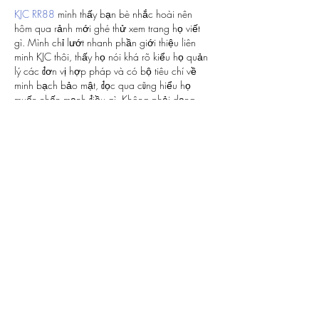
KJC RR88
 mình thấy bạn bè nhắc hoài nên 
hôm qua rảnh mới ghé thử xem trang họ viết 
gì. Mình chỉ lướt nhanh phần giới thiệu liên 
minh KJC thôi, thấy họ nói khá rõ kiểu họ quản 
lý các đơn vị hợp pháp và có bộ tiêu chí về 
minh bạch bảo mật, đọc qua cũng hiểu họ 
muốn nhấn mạnh điều gì. Không phải dạng 
chữ nghĩa hoa mỹ, mà kiểu thông tin gọn 
gàng, nghiêm túc…
Mostrar mais
Curtir
Responder
melaniemarshall6592
10 de jul.
play456bd.com
 showed up while I was 
scrolling a random thread, so I opened it mostly 
out of curiosity about the layout. I wasn’t trying 
to dive deep, just wanted to see if it was a mess 
or not. Honestly, it felt pretty easy to move 