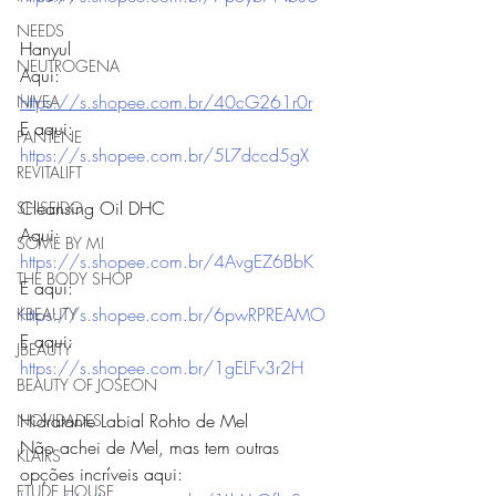
NEEDS
Hanyul
NEUTROGENA
Aqui: 
https://s.shopee.com.br/40cG261r0r
NIVEA
E aqui: 
PANTENE
https://s.shopee.com.br/5L7dccd5gX
REVITALIFT
Cleansing Oil DHC
SHISEIDO
Aqui: 
SOME BY MI
https://s.shopee.com.br/4AvgEZ6BbK
THE BODY SHOP
E aqui: 
https://s.shopee.com.br/6pwRPREAMO
KBEAUTY
E aqui: 
JBEAUTY
https://s.shopee.com.br/1gELFv3r2H
BEAUTY OF JOSEON
Hidratante Labial Rohto de Mel 
NOVIDADES
Não achei de Mel, mas tem outras 
KLAIRS
opções incríveis aqui: 
ETUDE HOUSE