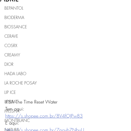
BEPANTOL
BIODERMA
BIOSSANCE
CERAVE
COSRX
CREAMY
DIOR
HADA LABO
LA ROCHE POSAY
LIP ICE
IPSA The Time Reset Water
LOREAL
Tem aqui: 
MISSHA
https://s.shopee.com.br/8V4fOJPw83
MONTBLANC
E aqui: 
https://s.shopee.com.br/7poyb7NbuU
NATURA