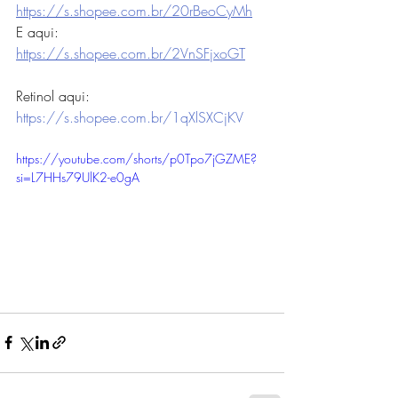
https://s.shopee.com.br/20rBeoCyMh
E aqui: 
https://s.shopee.com.br/2VnSFjxoGT
Retinol aqui: 
https://s.shopee.com.br/1qXlSXCjKV
https://youtube.com/shorts/p0Tpo7jGZME?
si=L7HHs79UlK2-e0gA