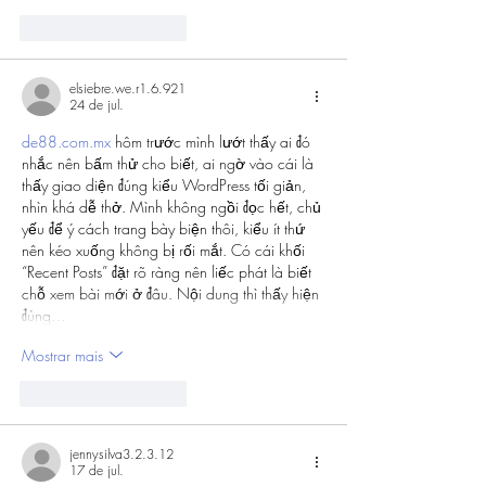
Curtir
Responder
elsiebre.we.r1.6.921
24 de jul.
de88.com.mx
 hôm trước mình lướt thấy ai đó 
nhắc nên bấm thử cho biết, ai ngờ vào cái là 
thấy giao diện đúng kiểu WordPress tối giản, 
nhìn khá dễ thở. Mình không ngồi đọc hết, chủ 
yếu để ý cách trang bày biện thôi, kiểu ít thứ 
nên kéo xuống không bị rối mắt. Có cái khối 
“Recent Posts” đặt rõ ràng nên liếc phát là biết 
chỗ xem bài mới ở đâu. Nội dung thì thấy hiện 
đúng…
Mostrar mais
Curtir
Responder
jennysilva3.2.3.12
17 de jul.