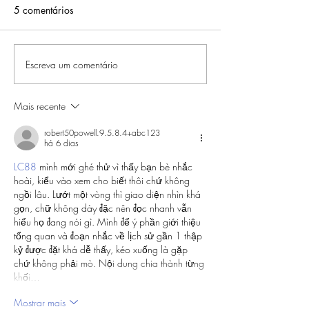
5 comentários
Escreva um comentário
RESENHA IPSA THE TIME
ROTINA DE SKI
RESET AQUA
DE AGOSTO
Mais recente
robert50powell.9.5.8.4+abc123
há 6 dias
LC88
 mình mới ghé thử vì thấy bạn bè nhắc 
hoài, kiểu vào xem cho biết thôi chứ không 
ngồi lâu. Lướt một vòng thì giao diện nhìn khá 
gọn, chữ không dày đặc nên đọc nhanh vẫn 
hiểu họ đang nói gì. Mình để ý phần giới thiệu 
tổng quan và đoạn nhắc về lịch sử gần 1 thập 
kỷ được đặt khá dễ thấy, kéo xuống là gặp 
chứ không phải mò. Nội dung chia thành từng 
khối…
Mostrar mais