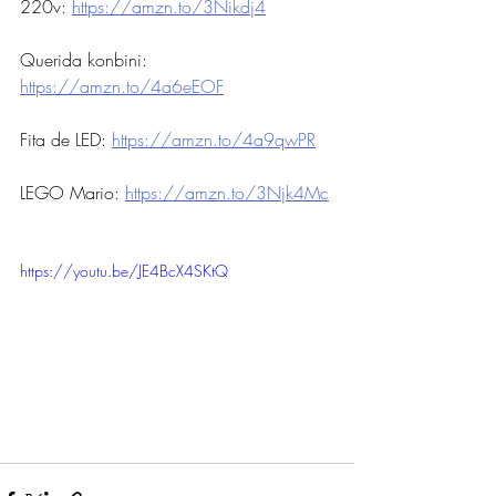
220v: 
https://amzn.to/3Nikdj4
Querida konbini: 
https://amzn.to/4a6eEOF
Fita de LED: 
https://amzn.to/4a9qwPR
LEGO Mario: 
https://amzn.to/3Njk4Mc
https://youtu.be/JE4BcX4SKtQ