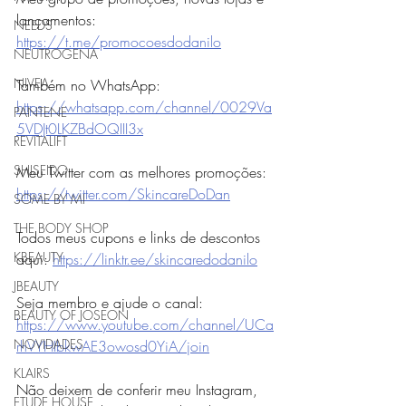
lançamentos: 
NEEDS
https://t.me/promocoesdodanilo
NEUTROGENA
NIVEA
Também no WhatsApp: 
https://whatsapp.com/channel/0029Va
PANTENE
5VDJt0LKZBdOQIII3x
REVITALIFT
SHISEIDO
Meu Twitter com as melhores promoções: 
https://twitter.com/SkincareDoDan
SOME BY MI
THE BODY SHOP
Todos meus cupons e links de descontos 
KBEAUTY
aqui: 
https://linktr.ee/skincaredodanilo
JBEAUTY
Seja membro e ajude o canal:
BEAUTY OF JOSEON
https://www.youtube.com/channel/UCa
NOVIDADES
rhVYHIbkwAE3owosd0YiA/join
KLAIRS
Não deixem de conferir meu Instagram, 
ETUDE HOUSE