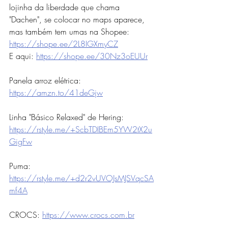
lojinha da liberdade que chama 
"Dachen", se colocar no maps aparece, 
mas também tem umas na Shopee: 
https://shope.ee/2L8IGXmyCZ
E aqui: 
https://shope.ee/30Nz3oEUUr
Panela arroz elétrica: 
https://amzn.to/41deGjw
Linha "Básico Relaxed" de Hering: 
https://rstyle.me/+ScbTDIBEm5YW2tX2u
GigFw
Puma: 
https://rstyle.me/+d2r2vUVOJsMJSVqcSA
mf4A
CROCS: 
https://www.crocs.com.br