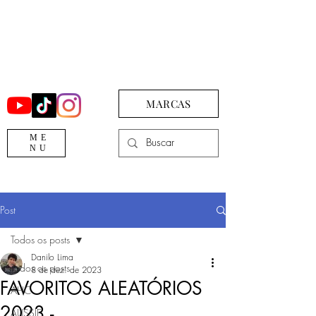
MARCAS
ME
NU
Post
Todos os posts
Danilo Lima
Todos os posts
8 de dez. de 2023
FAVORITOS ALEATÓRIOS
AHC
2023 -
AUSSIE