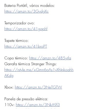
Bateria Portátil, vários modelos: 
https://amzn.to/3GydgXc
Temporizador ovo:  
https://amzn.to/41gqphf
Tapete térmico: 
https://amzn.to/41broPT
Copo térmico: 
https://amzn.to/485yrfa
Garrafa térmica Stranger Things: 
https://rstyle.me/+Gmn6oAs1yXhIpkoahh
AKdg
Xbox: 
https://amzn.to/3NeTGTW
Panela de pressão elétrica: 
110v: 
https://amzn.to/3NkA9l3