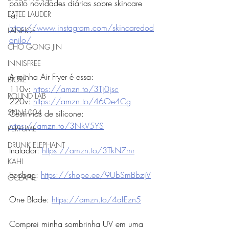
posto novidades diárias sobre skincare 
ESTEE LAUDER
lá: 
https://www.instagram.com/skincaredod
LANEIGE
anilo/
CHO GONG JIN
INNISFREE
A minha Air Fryer é essa:
BIORÉ
110v: 
https://amzn.to/3Tj0jsc
ROUND LAB
220v: 
https://amzn.to/46Oe4Cg
SKIN1004
Cestinhas de silicone: 
https://amzn.to/3NkV5YS
PERFUME
DRUNK ELEPHANT
Inalador: 
https://amzn.to/3TkN7mr
KAHI
Ecobag: 
https://shope.ee/9UbSmBbzjV
OCÉANE
One Blade: 
https://amzn.to/4afEzn5
Comprei minha sombrinha UV em uma 