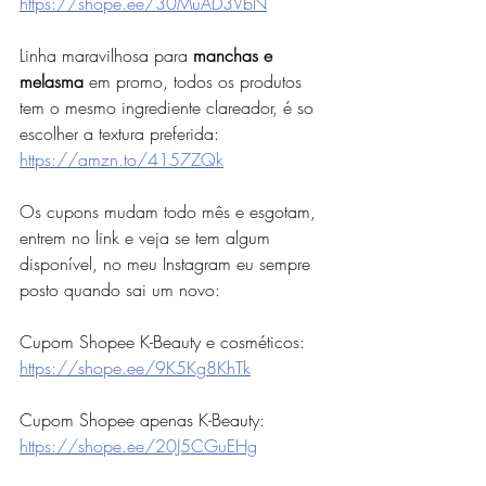
https://shope.ee/30MuAD3VbN
Linha maravilhosa para 
manchas e 
melasma
 em promo, todos os produtos 
tem o mesmo ingrediente clareador, é so 
escolher a textura preferida: 
https://amzn.to/4157ZQk
Os cupons mudam todo mês e esgotam, 
entrem no link e veja se tem algum 
disponível, no meu Instagram eu sempre 
posto quando sai um novo:
Cupom Shopee K-Beauty e cosméticos: 
https://shope.ee/9K5Kg8KhTk
Cupom Shopee apenas K-Beauty: 
https://shope.ee/20J5CGuEHg