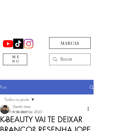
MARCAS
ME
NU
Post
Todos os posts
Danilo Lima
Todos os posts
6 de dez. de 2023
K-BEAUTY VAI TE DEIXAR
AHC
BRANCO? RESENHA IOPE
AUSSIE