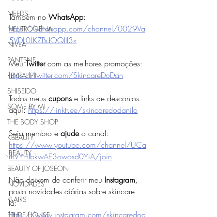
NEEDS
Também no 
WhatsApp
: 
https://whatsapp.com/channel/0029Va
NEUTROGENA
5VDJt0LKZBdOQIII3x
NIVEA
PANTENE
Meu 
Twitter 
com as melhores promoções: 
https://twitter.com/SkincareDoDan
REVITALIFT
SHISEIDO
Todos meus 
cupons 
e links de descontos 
SOME BY MI
aqui: 
https://linktr.ee/skincaredodanilo
THE BODY SHOP
Seja membro e 
ajude 
o canal:
KBEAUTY
https://www.youtube.com/channel/UCa
JBEAUTY
rhVYHIbkwAE3owosd0YiA/join
BEAUTY OF JOSEON
Não deixem de conferir meu 
Instagram
, 
NOVIDADES
posto novidades diárias sobre skincare 
KLAIRS
lá: 
https://www.instagram.com/skincaredod
ETUDE HOUSE