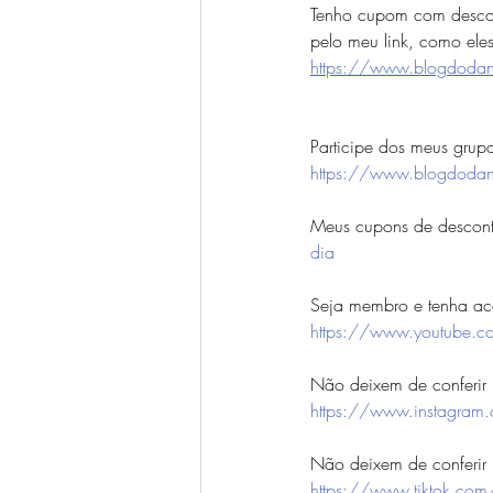
Tenho cupom com descon
pelo meu link, como ele
https://www.blogdodani
Participe dos meus grupo
https://www.blogdodan
Meus cupons de desconto
dia
Seja membro e tenha ac
https://www.youtube.
Não deixem de conferir m
https://www.instagram
Não deixem de conferir m
https://www.tiktok.com