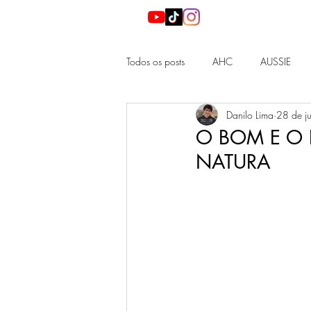
Todos os posts
AHC
AUSSIE
Danilo Lima
28 de j
DIOR
HADA LABO
LA RO
O BOM E O
NATURA
NEEDS
NEUTROGENA
N
KBEAUTY
JBEAUTY
BEAUT