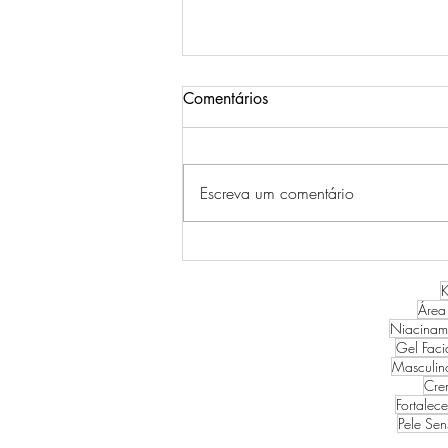
Comentários
Escreva um comentário
RESENHA LINHA PROBIO
CICA SKIN1004
K
Área
Niacinam
Gel Faci
Masculin
Cre
Fortalec
Pele Sen