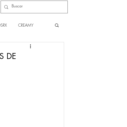
SRX
CREAMY
C
NATURA
S DE
THE BODY SHOP