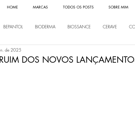
HOME
MARCAS
TODOS OS POSTS
SOBRE MIM
BEPANTOL
BIODERMA
BIOSSANCE
CERAVE
CO
un. de 2025
CHE POSAY
LIP ICE
LOREAL
MISSHA
MONTBLAN
 RUIM DOS NOVOS LANÇAMENTO
IVEA
PANTENE
REVITALIFT
SHISEIDO
SOME BY MI
Y OF JOSEON
NOVIDADES
KLAIRS
ETUDE HOUSE