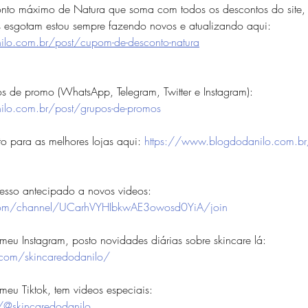
to máximo de Natura que soma com todos os descontos do site, t
s esgotam estou sempre fazendo novos e atualizando aqui: 
lo.com.br/post/cupom-de-desconto-natura
s de promo (WhatsApp, Telegram, Twitter e Instagram): 
ilo.com.br/post/grupos-de-promos
 para as melhores lojas aqui: 
https://www.blogdodanilo.com.br
esso antecipado a novos videos:
com/channel/UCarhVYHIbkwAE3owosd0YiA/join
eu Instagram, posto novidades diárias sobre skincare lá: 
.com/skincaredodanilo/
eu Tiktok, tem videos especiais: 
/@skincaredodanilo