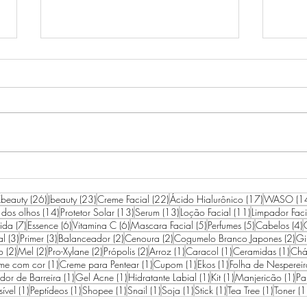
RESENHA IPSA THE TIME
ROT
RESET AQUA
AGO
26 posts
23 posts
22 posts
17 posts
beauty
(26)
Jbeauty
(23)
Creme Facial
(22)
Ácido Hialurônico
(17)
WASO
(1
14 posts
13 posts
13 posts
11 posts
 dos olhos
(14)
Protetor Solar
(13)
Serum
(13)
Loção Facial
(11)
Limpador Faci
7 posts
6 posts
6 posts
5 posts
5 posts
4
ida
(7)
Essence
(6)
Vitamina C
(6)
Mascara Facial
(5)
Perfumes
(5)
Cabelos
(4)
3 posts
3 posts
2 posts
2 posts
2 p
al
(3)
Primer
(3)
Balanceador
(2)
Cenoura
(2)
Cogumelo Branco Japones
(2)
Gi
2 posts
2 posts
2 posts
2 posts
1 post
1 post
1 po
o
(2)
Mel
(2)
Pro-Xylane
(2)
Própolis
(2)
Arroz
(1)
Caracol
(1)
Ceramidas
(1)
Chá
1 post
1 post
1 post
1 post
me com cor
(1)
Creme para Pentear
(1)
Cupom
(1)
Ekos
(1)
Folha de Nespereir
1 post
1 post
1 post
1 post
1 p
edor de Barreira
(1)
Gel Acne
(1)
Hidratante Labial
(1)
Kit
(1)
Manjericão
(1)
Pa
1 post
1 post
1 post
1 post
1 post
1 post
1 post
sível
(1)
Peptídeos
(1)
Shopee
(1)
Snail
(1)
Soja
(1)
Stick
(1)
Tea Tree
(1)
Toner
(1