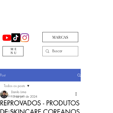
MARCAS
ME
NU
Post
Todos os posts
Danilo Lima
Todos os posts
13 de jun. de 2024
REPROVADOS - PRODUTOS
AHC
DE SKINCARE COREANOS
AUSSIE