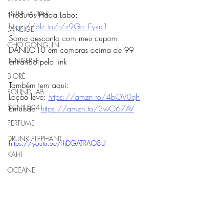
ESTEE LAUDER
Produtos Hada Labo: 
https://blz.to/r/z9Gc_Eyku1
LANEIGE
Soma desconto com meu cupom 
CHO GONG JIN
DANILO10 em compras acima de 99 
INNISFREE
entrando pelo link
BIORÉ
Também tem aqui:
ROUND LAB
Loção leve: 
https://amzn.to/4bOV0qh
SKIN1004
Emulsão: 
https://amzn.to/3wO67AV
PERFUME
DRUNK ELEPHANT
https://youtu.be/IhDGATRAQ8U
KAHI
OCÉANE