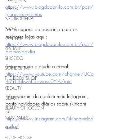
https://www.blogdodanilo.com.br/post/
NEEDS
grupos-de-promos
NEUTROGENA
NIVEA
Meus cupons de desconto para as 
melhores lojas aqui: 
PANTENE
https://www.blogdodanilo.com.br/post/
REVITALIFT
promos-do-dia
SHISEIDO
Seja membro e ajude o canal:
SOME BY MI
https://www.youtube.com/channel/UCa
THE BODY SHOP
rhVYHIbkwAE3owosd0YiA/join
KBEAUTY
Não deixem de conferir meu Instagram, 
JBEAUTY
posto novidades diárias sobre skincare 
BEAUTY OF JOSEON
lá: 
NOVIDADES
https://www.instagram.com/skincaredod
anilo/
KLAIRS
ETUDE HOUSE