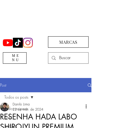
MARCAS
ME
NU
Post
Todos os posts
Danilo Lima
Todos os posts
22 de mai. de 2024
RESENHA HADA LABO
AHC
SHIROJYUN PREMIUM
AUSSIE