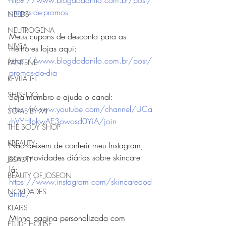
grupos-de-promos
NEEDS
NEUTROGENA
Meus cupons de desconto para as 
NIVEA
melhores lojas aqui: 
https://www.blogdodanilo.com.br/post/
PANTENE
promos-do-dia
REVITALIFT
SHISEIDO
Seja membro e ajude o canal:
https://www.youtube.com/channel/UCa
SOME BY MI
rhVYHIbkwAE3owosd0YiA/join
THE BODY SHOP
KBEAUTY
Não deixem de conferir meu Instagram, 
posto novidades diárias sobre skincare 
JBEAUTY
lá: 
BEAUTY OF JOSEON
https://www.instagram.com/skincaredod
NOVIDADES
anilo/
KLAIRS
Minha pagina personalizada com 
ETUDE HOUSE