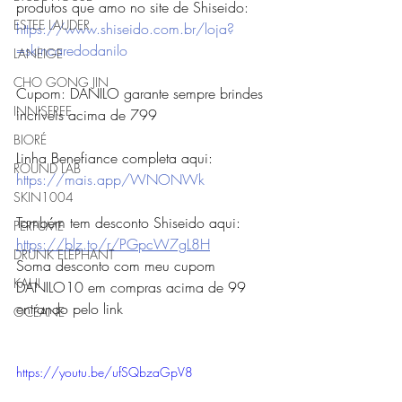
produtos que amo no site de Shiseido: 
ESTEE LAUDER
https://www.shiseido.com.br/loja?
=skincaredodanilo
LANEIGE
CHO GONG JIN
Cupom: DANILO garante sempre brindes 
INNISFREE
incríveis acima de 799
BIORÉ
Linha Benefiance completa aqui: 
ROUND LAB
https://mais.app/WNONWk
SKIN1004
Também tem desconto Shiseido aqui: 
PERFUME
https://blz.to/r/PGpcW7gL8H
DRUNK ELEPHANT
Soma desconto com meu cupom 
KAHI
DANILO10 em compras acima de 99 
entrando pelo link
OCÉANE
https://youtu.be/ufSQbzaGpV8