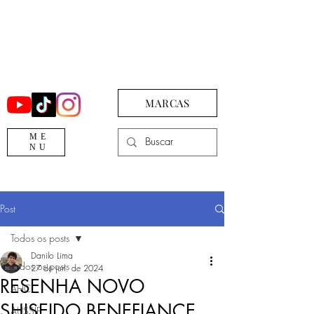
MARCAS
ME
NU
Post
Todos os posts
Danilo Lima
Todos os posts
27 de jun. de 2024
RESENHA NOVO
AHC
SHISEIDO BENEFIANCE
AUSSIE