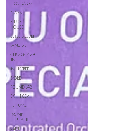
NOVIDADES
KLAIRS
ETUDE
HOUSE
ESTEE LAUDER
LANEIGE
CHO GONG
JIN
INNISFREE
BIORÉ
ROUND LAB
SKIN1004
PERFUME
DRUNK
ELEPHANT
KAHI