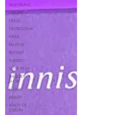
MONTBLANC
NATURA
NEEDS
NEUTROGENA
NIVEA
PANTENE
REVITALIFT
SHISEIDO
SOME BY MI
THE BODY
SHOP
KBEAUTY
JBEAUTY
BEAUTY OF
JOSEON