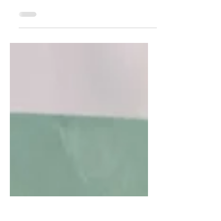
Oi galera, hoje vou falar sobre os novos
protetores coreanos da Innisfree, o Mild
Cica Inorganic Sunscreen e o Hyaluron
Moisture...