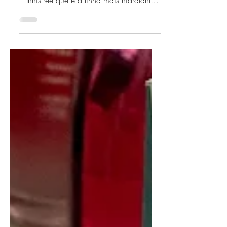
para vocês essa linha coreana de
Innisfree que é a linha mais hidratante
que já usei. Estou...