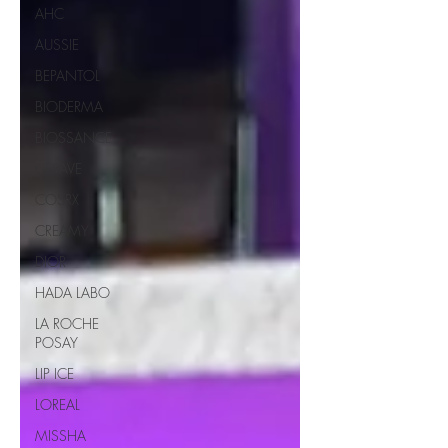
AHC
AUSSIE
BEPANTOL
BIODERMA
BIOSSANCE
CERAVE
COSRX
CREAMY
DIOR
HADA LABO
LA ROCHE
POSAY
LIP ICE
LOREAL
MISSHA