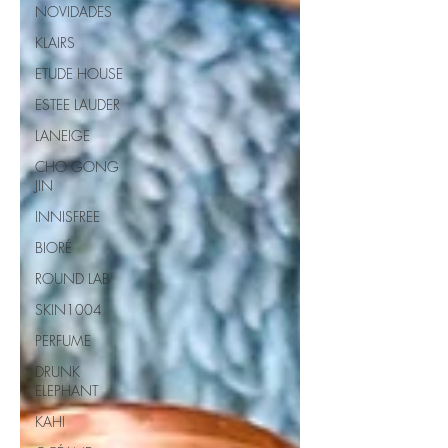
NOVIDADES
KLAIRS
ETUDE HOUSE
ESTEE LAUDER
LANEIGE
CHO GONG
JIN
INNISFREE
BIORÉ
ROUND LAB
SKIN1004
PERFUME
DRUNK
ELEPHANT
KAHI