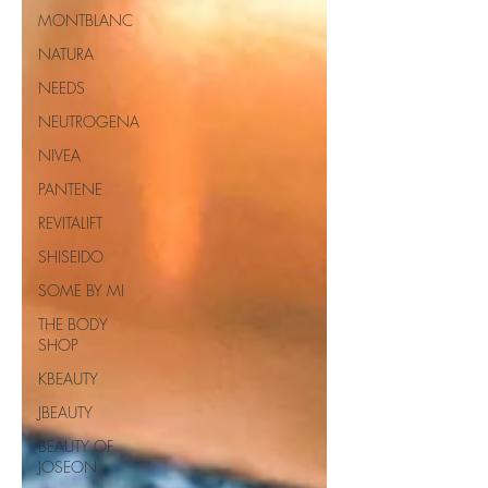
MONTBLANC
NATURA
NEEDS
NEUTROGENA
NIVEA
PANTENE
REVITALIFT
SHISEIDO
SOME BY MI
THE BODY
SHOP
KBEAUTY
JBEAUTY
BEAUTY OF
JOSEON