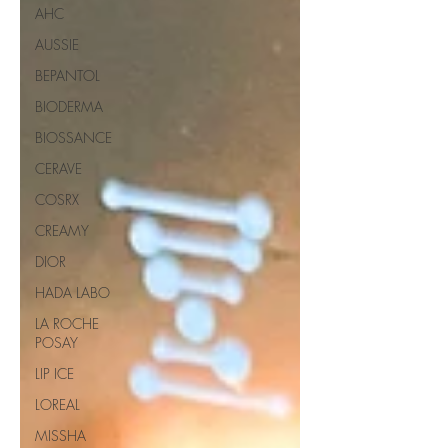
AHC
AUSSIE
BEPANTOL
BIODERMA
BIOSSANCE
CERAVE
COSRX
CREAMY
DIOR
HADA LABO
LA ROCHE
POSAY
LIP ICE
LOREAL
MISSHA