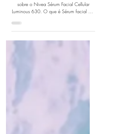
630
Oi galera, hoje vou falar um pouco
sobre o Nivea Sérum Facial Cellular
Luminous 630. O que é Sérum facial dia
e noite da Nivea reduz...