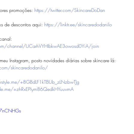
ores promoções: 
https://twitter.com/SkincareDoDan
ks de descontos aqui: 
https://linktr.ee/skincaredodanilo
canal:
com/channel/UCarhVYHIbkwAE3owosd0YiA/join
eu Instagram, posto novidades diárias sobre skincare lá: 
.com/skincaredodanilo/
//rstyle.me/+8GBdLF1kTBUb_zLNzbwTJg
style.me/+zhRxEPIym86QedkHYuuvmA
Gx7nCNHGs