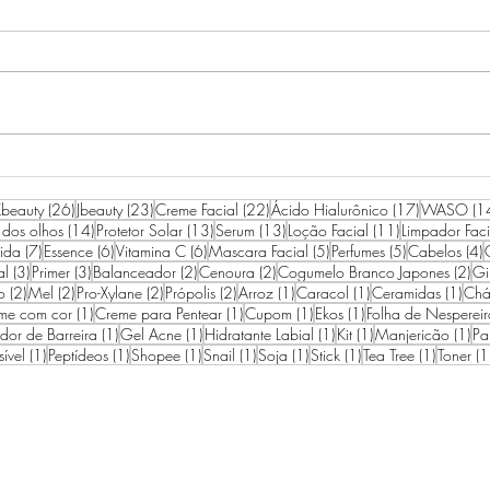
RESENHA IPSA THE TIME
ROT
RESET AQUA
AGO
26 posts
23 posts
22 posts
17 posts
beauty
(26)
Jbeauty
(23)
Creme Facial
(22)
Ácido Hialurônico
(17)
WASO
(1
14 posts
13 posts
13 posts
11 posts
 dos olhos
(14)
Protetor Solar
(13)
Serum
(13)
Loção Facial
(11)
Limpador Faci
7 posts
6 posts
6 posts
5 posts
5 posts
4
ida
(7)
Essence
(6)
Vitamina C
(6)
Mascara Facial
(5)
Perfumes
(5)
Cabelos
(4)
3 posts
3 posts
2 posts
2 posts
2 p
al
(3)
Primer
(3)
Balanceador
(2)
Cenoura
(2)
Cogumelo Branco Japones
(2)
Gi
2 posts
2 posts
2 posts
2 posts
1 post
1 post
1 po
o
(2)
Mel
(2)
Pro-Xylane
(2)
Própolis
(2)
Arroz
(1)
Caracol
(1)
Ceramidas
(1)
Chá
1 post
1 post
1 post
1 post
me com cor
(1)
Creme para Pentear
(1)
Cupom
(1)
Ekos
(1)
Folha de Nespereir
1 post
1 post
1 post
1 post
1 p
edor de Barreira
(1)
Gel Acne
(1)
Hidratante Labial
(1)
Kit
(1)
Manjericão
(1)
Pa
1 post
1 post
1 post
1 post
1 post
1 post
1 post
sível
(1)
Peptídeos
(1)
Shopee
(1)
Snail
(1)
Soja
(1)
Stick
(1)
Tea Tree
(1)
Toner
(1