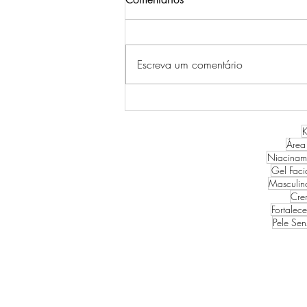
Escreva um comentário
RESENHA LINHA PROBIO
CICA SKIN1004
K
Área
Niacinam
Gel Faci
Masculin
Cre
Fortalec
Pele Sen