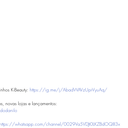
nhos K-Beauty: 
https://ig.me/j/AbadWAVzUprVyuAq/
, novas lojas e lançamentos: 
dodanilo
https://whatsapp.com/channel/0029Va5VDJt0LKZBdOQIII3x