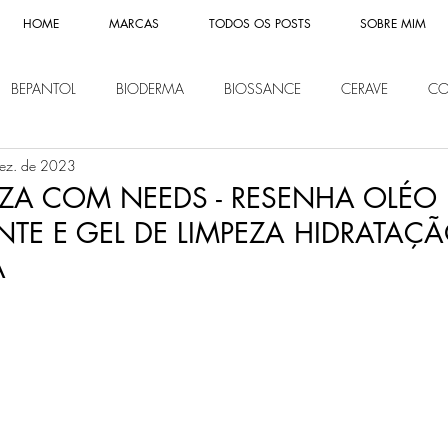
HOME
MARCAS
TODOS OS POSTS
SOBRE MIM
BEPANTOL
BIODERMA
BIOSSANCE
CERAVE
CO
ez. de 2023
CHE POSAY
LIP ICE
LOREAL
MISSHA
MONTBLAN
EZA COM NEEDS - RESENHA OLÉO
TE E GEL DE LIMPEZA HIDRATAÇ
IVEA
PANTENE
REVITALIFT
SHISEIDO
SOME BY MI
A
Y OF JOSEON
NOVIDADES
KLAIRS
ETUDE HOUSE