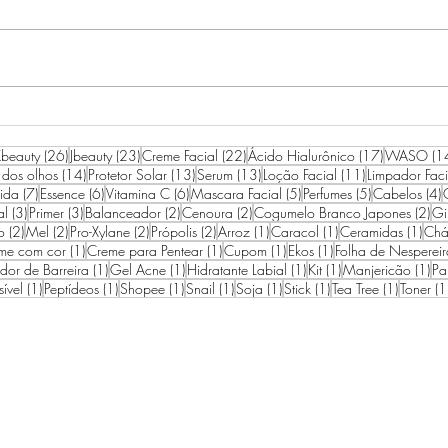
RESENHA IPSA THE TIME
ROT
RESET AQUA
AGO
26 posts
23 posts
22 posts
17 posts
beauty
(26)
Jbeauty
(23)
Creme Facial
(22)
Ácido Hialurônico
(17)
WASO
(1
14 posts
13 posts
13 posts
11 posts
 dos olhos
(14)
Protetor Solar
(13)
Serum
(13)
Loção Facial
(11)
Limpador Faci
7 posts
6 posts
6 posts
5 posts
5 posts
4
ida
(7)
Essence
(6)
Vitamina C
(6)
Mascara Facial
(5)
Perfumes
(5)
Cabelos
(4)
3 posts
3 posts
2 posts
2 posts
2 p
al
(3)
Primer
(3)
Balanceador
(2)
Cenoura
(2)
Cogumelo Branco Japones
(2)
Gi
2 posts
2 posts
2 posts
2 posts
1 post
1 post
1 po
o
(2)
Mel
(2)
Pro-Xylane
(2)
Própolis
(2)
Arroz
(1)
Caracol
(1)
Ceramidas
(1)
Chá
1 post
1 post
1 post
1 post
me com cor
(1)
Creme para Pentear
(1)
Cupom
(1)
Ekos
(1)
Folha de Nespereir
1 post
1 post
1 post
1 post
1 p
edor de Barreira
(1)
Gel Acne
(1)
Hidratante Labial
(1)
Kit
(1)
Manjericão
(1)
Pa
1 post
1 post
1 post
1 post
1 post
1 post
1 post
sível
(1)
Peptídeos
(1)
Shopee
(1)
Snail
(1)
Soja
(1)
Stick
(1)
Tea Tree
(1)
Toner
(1