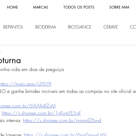
HOME
MARCAS
TODOS OS POSTS
SOBRE MIM
BEPANTOL
BIODERMA
BIOSSANCE
CERAVE
CO
.
CHE POSAY
LIP ICE
LOREAL
MISSHA
MONTBLAN
oturna
minha vida em dias de preguiça
IVEA
PANTENE
REVITALIFT
SHISEIDO
SOME BY MI
https://mais.app/r2JSY9
 e ganhe brindes incriveis em todas as compras no site oficial
Y OF JOSEON
NOVIDADES
KLAIRS
ETUDE HOUSE
shopee.com.br/6VLAX4fZvM
 
https://s.shopee.com.br/1gFumFE5gF
s intensa: 
https://s.shopee.com.br/qgnmfZ6wd
e Laneige: 
https://s.shopee.com.br/6py0vnwrUW