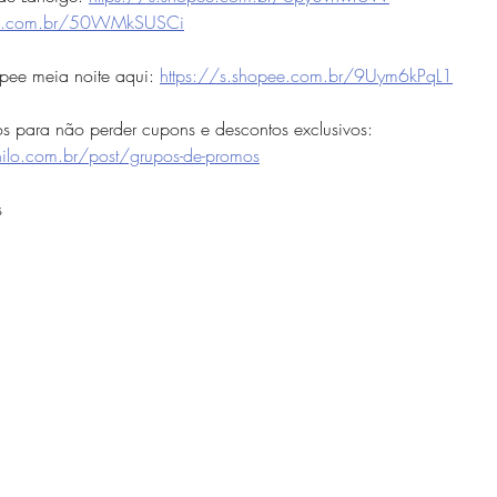
pee.com.br/50WMkSUSCi
ee meia noite aqui: 
https://s.shopee.com.br/9Uym6kPqL1
os para não perder cupons e descontos exclusivos: 
ilo.com.br/post/grupos-de-promos
s