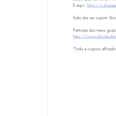
E aqui: 
https://s.sho
Todo dia sai cupom Shop
Participe dos meus grup
https://www.blogdodan
*Links e cupons afiliado