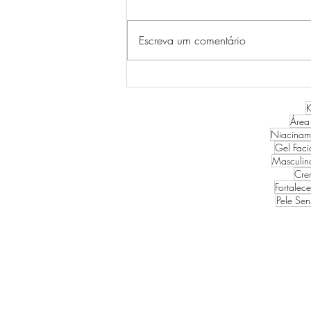
Escreva um comentário
RESENHA LINHA PROBIO
CICA SKIN1004
K
Área
Niacinam
Gel Faci
Masculin
Cre
Fortalec
Pele Sen