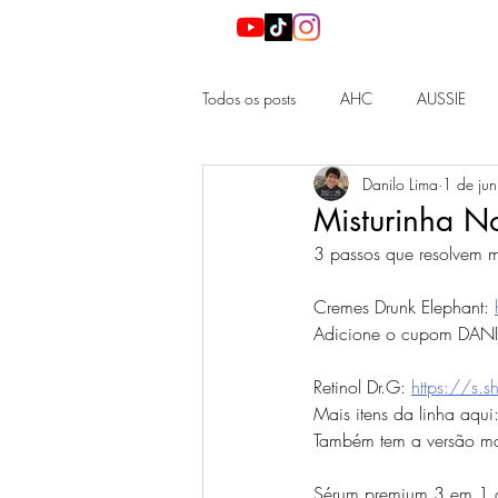
Todos os posts
AHC
AUSSIE
Danilo Lima
1 de jun
DIOR
HADA LABO
LA RO
Misturinha N
3 passos que resolvem 
NEEDS
NEUTROGENA
N
Cremes Drunk Elephant: 
Adicione o cupom DANILO
KBEAUTY
JBEAUTY
BEAUT
Retinol Dr.G: 
https://s.
Mais itens da linha aqui:
Também tem a versão mai
Sérum premium 3 em 1 d