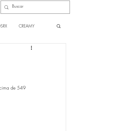
SRX
CREAMY
C
NATURA
THE BODY SHOP
 acima de 549