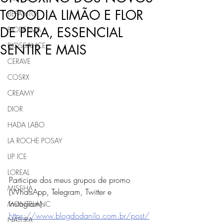
TODODIA LIMÃO E FLOR
BEPANTOL
DE PERA, ESSENCIAL
BIODERMA
BIOSSANCE
SENTIR E MAIS
CERAVE
COSRX
CREAMY
DIOR
HADA LABO
LA ROCHE POSAY
LIP ICE
LOREAL
Participe dos meus grupos de promo 
MISSHA
(WhatsApp, Telegram, Twitter e 
Instagram): 
MONTBLANC
https://www.blogdodanilo.com.br/post/
NATURA