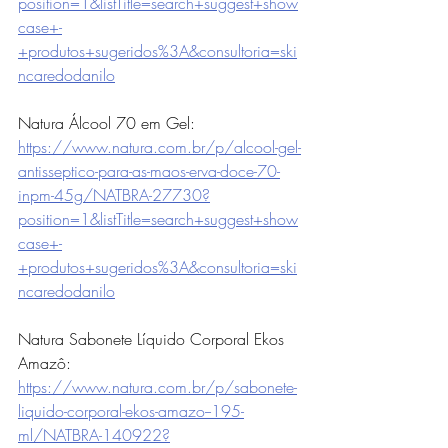
position=1&listTitle=search+suggest+show
case+-
+produtos+sugeridos%3A&consultoria=ski
ncaredodanilo
Natura Álcool 70 em Gel: 
https://www.natura.com.br/p/alcool-gel-
antisseptico-para-as-maos-erva-doce-70-
inpm-45g/NATBRA-27730?
position=1&listTitle=search+suggest+show
case+-
+produtos+sugeridos%3A&consultoria=ski
ncaredodanilo
Natura Sabonete Líquido Corporal Ekos 
Amazô: 
https://www.natura.com.br/p/sabonete-
liquido-corporal-ekos-amazo--195-
ml/NATBRA-140922?