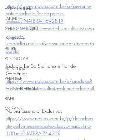
https://www.natura.com.br/p/presente-
ESTEE LAUDER
natura-tododia-flor-de-pera-e-
LANEIGE
melissa/NATBRA-169281?
position=1&listTitle=search+results+list+sho
CHO GONG JIN
wcase+-
INNISFREE
+tododia+melissa&consultoria=skincaredo
BIORÉ
danilo
ROUND LAB
Tododia Limão Siciliano e Flor de 
SKIN1004
Gardênia: 
PERFUME
https://www.natura.com.br/s/produtos?
busca=limão&consultoria=skincaredodanil
DRUNK ELEPHANT
o
KAHI
OCÉANE
Natura Essencial Exclusivo: 
https://www.natura.com.br/p/desodora
nte-perfume-essencial-exclusivo-masculino-
100-ml/NATBRA-76422?