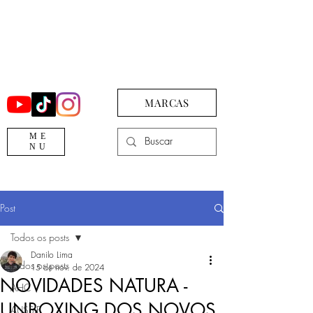
MARCAS
ME
NU
Post
Todos os posts
Danilo Lima
Todos os posts
15 de nov. de 2024
NOVIDADES NATURA -
AHC
UNBOXING DOS NOVOS
AUSSIE