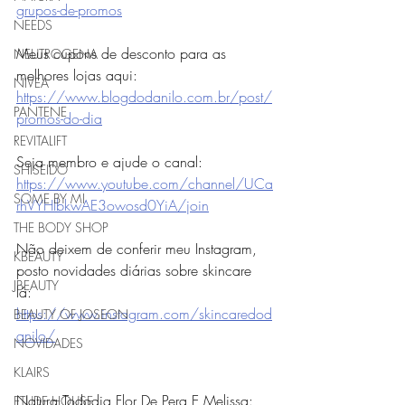
grupos-de-promos
NEEDS
Meus cupons de desconto para as 
NEUTROGENA
melhores lojas aqui: 
NIVEA
https://www.blogdodanilo.com.br/post/
PANTENE
promos-do-dia
REVITALIFT
Seja membro e ajude o canal:
SHISEIDO
https://www.youtube.com/channel/UCa
SOME BY MI
rhVYHIbkwAE3owosd0YiA/join
THE BODY SHOP
Não deixem de conferir meu Instagram, 
KBEAUTY
posto novidades diárias sobre skincare 
JBEAUTY
lá: 
https://www.instagram.com/skincaredod
BEAUTY OF JOSEON
anilo/
NOVIDADES
KLAIRS
Natura Tododia Flor De Pera E Melissa: 
ETUDE HOUSE