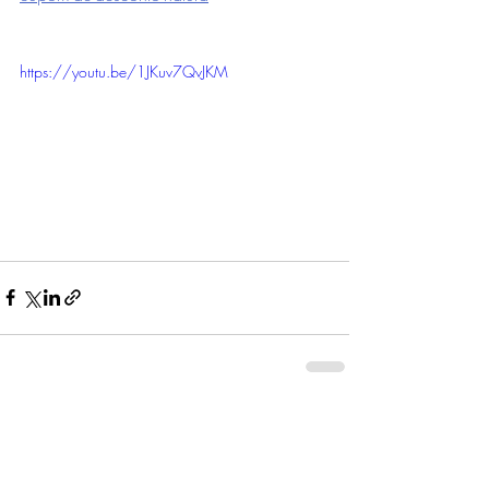
https://youtu.be/1JKuv7QvJKM
Posts recentes
Ver tudo