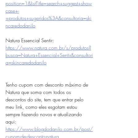
position=1&listTitle=search+suggest+show
case+-
+produtos+sugeridos%3A&consultoria=ski
ncaredodanilo
Natura Essencial Sentir: 
https://www.natura.com.br/s/produtos?
busca=Natura+Essencial+Sentir&consultori
a=skincaredodanilo
Tenho cupom com desconto máximo de 
Natura que soma com todos os 
descontos do site, tem que entrar pelo 
meu link, como eles esgotam estou 
sempre fazendo novos e atualizando 
aqui: 
https://www.blogdodanilo.com.br/post/
cupom-de-desconto-natura