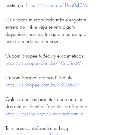
participa: 
https://shope.ee/1fva0xL3Ml
Os cupons mudam todo mês e esgotam, 
entrem no link e veja se tem algum 
disponível, no meu Instagram eu sempre 
posto quando sai um novo:
Cupom Shopee K-Beauty e cosméticos: 
https://s.shopee.com.br/10naScdMIn
Cupom Shopee apenas K-Beauty: 
https://s.shopee.com.br/v3GobxSr
Galeria com os produtos que comprei 
das minhas lojinhas favoritas da Shopee: 
https://collshp.com/skincaredodanilo
Tem mais conteúdos lá no blog.