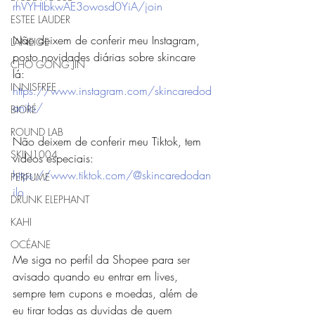
rhVYHIbkwAE3owosd0YiA/join
ESTEE LAUDER
Não deixem de conferir meu Instagram, 
LANEIGE
posto novidades diárias sobre skincare 
CHO GONG JIN
lá: 
INNISFREE
https://www.instagram.com/skincaredod
anilo/
BIORÉ
ROUND LAB
Não deixem de conferir meu Tiktok, tem 
SKIN1004
videos especiais: 
https://www.tiktok.com/@skincaredodan
PERFUME
ilo
DRUNK ELEPHANT
KAHI
OCÉANE
Me siga no perfil da Shopee para ser 
avisado quando eu entrar em lives, 
sempre tem cupons e moedas, além de 
eu tirar todas as duvidas de quem 