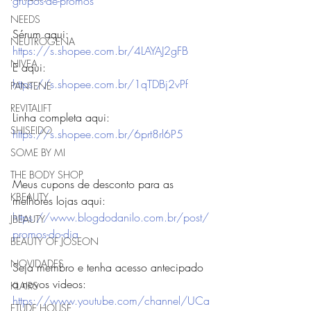
grupos-de-promos
NEEDS
Sérum aqui: 
NEUTROGENA
https://s.shopee.com.br/4LAYAJ2gFB
NIVEA
E aqui: 
https://s.shopee.com.br/1qTDBj2vPf
PANTENE
REVITALIFT
Linha completa aqui: 
SHISEIDO
https://s.shopee.com.br/6prt8rl6P5
SOME BY MI
THE BODY SHOP
Meus cupons de desconto para as 
KBEAUTY
melhores lojas aqui: 
https://www.blogdodanilo.com.br/post/
JBEAUTY
promos-do-dia
BEAUTY OF JOSEON
NOVIDADES
Seja membro e tenha acesso antecipado 
a novos videos:
KLAIRS
https://www.youtube.com/channel/UCa
ETUDE HOUSE