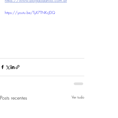
https://www.blogdodanilo.com.br
https://youtu.be/TyX7TNKcJDQ
Posts recentes
Ver tudo