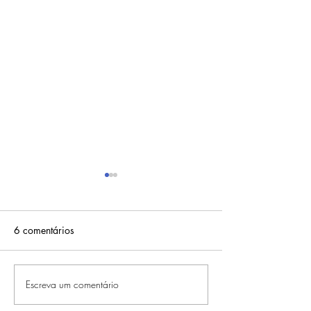
6 comentários
Escreva um comentário
RESENHA IPSA THE TIME
ROTINA DE SKI
RESET AQUA
DE AGOSTO