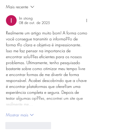
Mais recente
lin strong
08 de out. de 2025
Realmente um artigo muito bom! A forma como 
você consegue transmitir a informa??o de 
forma t?o clara e objetiva é impressionante. 
Isso me faz pensar na importancia de 
encontrar solu??es eficientes para os nossos 
problemas. Ultimamente, tenho pesquisado 
bastante sobre como otimizar meu tempo livre 
e encontrar formas de me divertir de forma 
responsável. Acabei descobrindo que a chave 
é encontrar plataformas que ofere?am uma 
experiência completa e segura. Depois de 
testar algumas op??es, encontrei um site que 
realmente me…
Mostrar mais
Curtir
Responder