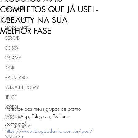
COMPLETOS QUE JÁ USEI -
BEPANTOL
K-BEAUTY NA SUA
BIODERMA
BIOSSANCE
MELHOR FASE
CERAVE
COSRX
CREAMY
DIOR
HADA LABO
LA ROCHE POSAY
LIP ICE
LOREAL
Participe dos meus grupos de promo 
(WhatsApp, Telegram, Twitter e 
MISSHA
Instagram): 
MONTBLANC
https://www.blogdodanilo.com.br/post/
NATURA