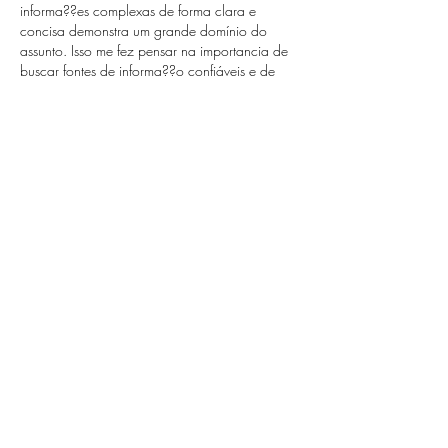
informa??es complexas de forma clara e 
concisa demonstra um grande domínio do 
assunto. Isso me fez pensar na importancia de 
buscar fontes de informa??o confiáveis e de 
qualidade, especialmente quando se trata de 
tomar decis?es importantes. Recentemente, 
estava pesquisando sobre como otimizar 
minhas estratégias de jogo e me deparei com 
a necessidade de entender melhor as 
probabilidades e os riscos envolvidos. Depois 
de muito procurar, encontrei um recurso…
Mostrar mais
Curtir
Responder
lin strong
08 de out. de 2025
Agrade?o por compartilhar este artigo t?o 
informativo. A forma como você conecta os 
pontos e apresenta as informa??es é realmente 
admirável. Acredito que a chave para o 