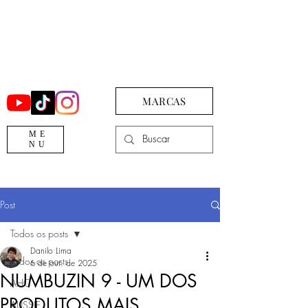
MARCAS
ME
NU
Post
Todos os posts
Danilo Lima
Todos os posts
6 de out. de 2025
NUMBUZIN 9 - UM DOS
AHC
PRODUTOS MAIS
AUSSIE