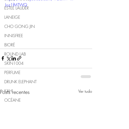
Joz1fMTWQ
ESTEE LAUDER
LANEIGE
CHO GONG JIN
INNISFREE
BIORÉ
ROUND LAB
SKIN1004
PERFUME
DRUNK ELEPHANT
KAHI
Posts recentes
Ver tudo
OCÉANE