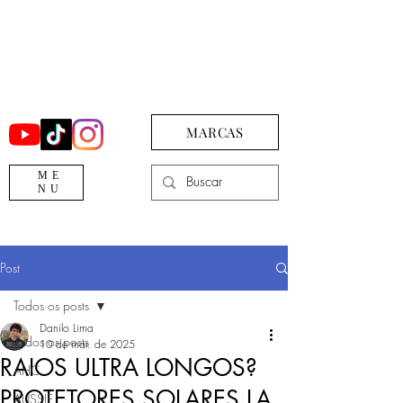
MARCAS
ME
NU
Post
Todos os posts
Danilo Lima
Todos os posts
10 de mar. de 2025
RAIOS ULTRA LONGOS?
AHC
PROTETORES SOLARES LA
AUSSIE