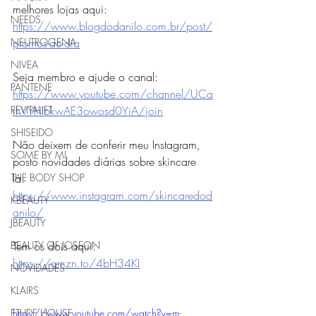
melhores lojas aqui: 
NEEDS
https://www.blogdodanilo.com.br/post/
promos-do-dia
NEUTROGENA
NIVEA
Seja membro e ajude o canal:
PANTENE
https://www.youtube.com/channel/UCa
rhVYHIbkwAE3owosd0YiA/join
REVITALIFT
SHISEIDO
Não deixem de conferir meu Instagram, 
SOME BY MI
posto novidades diárias sobre skincare 
lá: 
THE BODY SHOP
https://www.instagram.com/skincaredod
KBEAUTY
anilo/
JBEAUTY
Tem os dois aqui: 
BEAUTY OF JOSEON
https://amzn.to/4bH34KI
NOVIDADES
KLAIRS
https://www.youtube.com/watch?v=m-
ETUDE HOUSE