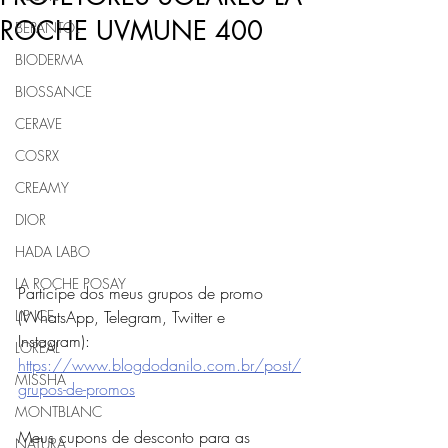
ROCHE UVMUNE 400
BEPANTOL
BIODERMA
BIOSSANCE
CERAVE
COSRX
CREAMY
DIOR
HADA LABO
LA ROCHE POSAY
Participe dos meus grupos de promo 
(WhatsApp, Telegram, Twitter e 
LIP ICE
Instagram): 
LOREAL
https://www.blogdodanilo.com.br/post/
MISSHA
grupos-de-promos
MONTBLANC
Meus cupons de desconto para as 
NATURA