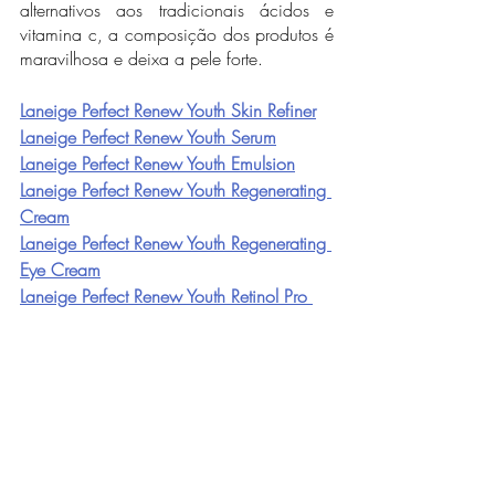
alternativos aos tradicionais ácidos e 
vitamina c, a composição dos produtos é 
maravilhosa e deixa a pele forte.
Laneige Perfect Renew Youth Skin Refiner
Laneige Perfect Renew Youth Serum
Laneige Perfect Renew Youth Emulsion
Laneige Perfect Renew Youth Regenerating 
Cream
Laneige Perfect Renew Youth Regenerating 
Eye Cream
Laneige Perfect Renew Youth Retinol Pro 
com brindes
Se esgotar pode comentar aqui, ou no 
meu canal ou me mandar DM no meu 
INSTAGRAM 
que eu arrumo o link.
Galeria com os produtos que comprei 