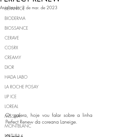
Atualizado:
3 de mar. de 2023
BEPANTOL
BIODERMA
BIOSSANCE
CERAVE
COSRX
CREAMY
DIOR
HADA LABO
LA ROCHE POSAY
LIP ICE
LOREAL
Oi galera, hoje vou falar sobre a linha 
MISSHA
Perfect Renew da coreana Laneige.
MONTBLANC
NATURA
O que é