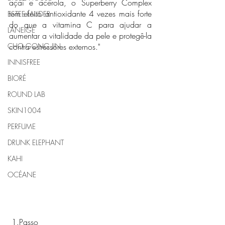
açaí e acerola, o Superberry Complex 
tem efeito antioxidante 4 vezes mais forte 
ESTEE LAUDER
do que a vitamina C para ajudar a 
LANEIGE
aumentar a vitalidade da pele e protegê-la 
contra estressores externos."
CHO GONG JIN
INNISFREE
BIORÉ
ROUND LAB
SKIN1004
PERFUME
DRUNK ELEPHANT
KAHI
OCÉANE
 1.Passo