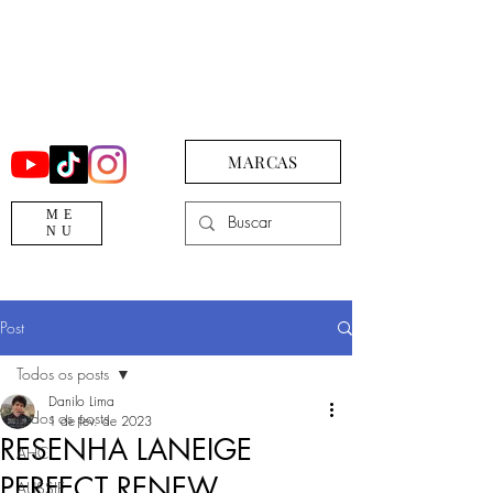
MARCAS
ME
NU
Post
Todos os posts
Danilo Lima
Todos os posts
1 de fev. de 2023
RESENHA LANEIGE
AHC
PERFECT RENEW
AUSSIE