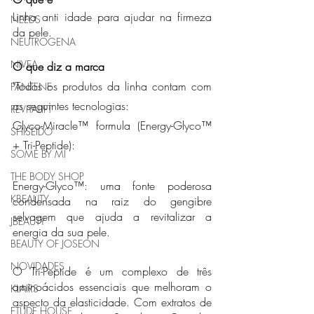
Linha anti idade para ajudar na firmeza 
NEEDS
da pele.
NEUTROGENA
NIVEA
O que diz a marca
"Todos os produtos da linha contam com 
PANTENE
as seguintes tecnologias:
REVITALIFT
Glyco-Miracle™ formula (Energy-Glyco™ 
SHISEIDO
+ Tri-Peptide):
SOME BY MI
THE BODY SHOP
Energy-Glyco™: uma fonte poderosa 
KBEAUTY
condensada na raiz do gengibre 
selvagem que ajuda a revitalizar a 
JBEAUTY
energia da sua pele.
BEAUTY OF JOSEON
NOVIDADES
O Tri-Peptide é um complexo de três 
aminoácidos essenciais que melhoram o 
KLAIRS
aspecto da elasticidade. Com extratos de 
ETUDE HOUSE