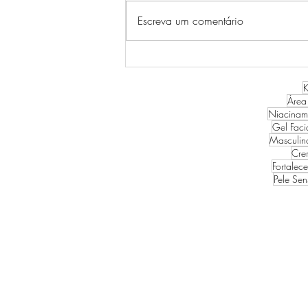
Escreva um comentário
RESENHA LINHA PROBIO
CICA SKIN1004
K
Área
Niacinam
Gel Faci
Masculin
Cre
Fortalec
Pele Sen