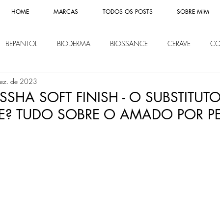
HOME
MARCAS
TODOS OS POSTS
SOBRE MIM
BEPANTOL
BIODERMA
BIOSSANCE
CERAVE
CO
ez. de 2023
CHE POSAY
LIP ICE
LOREAL
MISSHA
MONTBLAN
SHA SOFT FINISH - O SUBSTITUTO
E? TUDO SOBRE O AMADO POR PE
IVEA
PANTENE
REVITALIFT
SHISEIDO
SOME BY MI
Y OF JOSEON
NOVIDADES
KLAIRS
ETUDE HOUSE