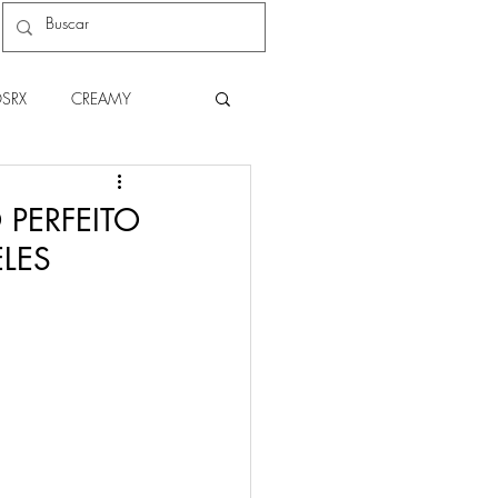
SRX
CREAMY
C
NATURA
 PERFEITO
LES
THE BODY SHOP