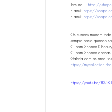
Tem aqui: 
https://shop
E aqui: 
https://shope.
E aqui: 
https://shope.
Os cupons mudam todo mê
sempre posto quando sa
Cupom Shopee K-Beauty 
Cupom Shopee apenas K
Galeria com os produtos
https://mycollection.sh
https://youtu.be/8X5