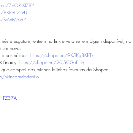
e.ee/7pORsXIZ8Y
ee/8KPaLlv5zU
ee/fvAnB26h7
s e esgotam, entrem no link e veja se tem algum disponível, no 
i um novo:
e cosméticos: 
https://shope.ee/9K5Kg8KhTk
-Beauty: 
https://shope.ee/20J5CGuEHg
 que comprei das minhas lojinhas favoritas da Shopee: 
op/skincaredodanilo
K1_FZ37A