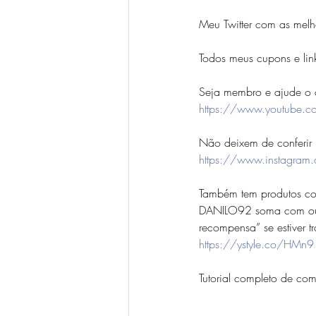
Meu Twitter com as melh
Todos meus cupons e lin
Seja membro e ajude o 
https://www.youtube.
Não deixem de conferir m
https://www.instagram
Também tem produtos cor
DANILO92 soma com outr
recompensa” se estiver t
https://ystyle.co/HMn9
Tutorial completo de com