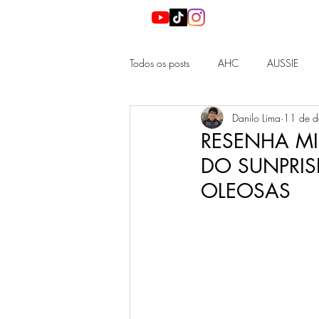
Todos os posts
AHC
AUSSIE
Danilo Lima
11 de d
DIOR
HADA LABO
LA RO
RESENHA MIS
DO SUNPRIS
NEEDS
NEUTROGENA
N
OLEOSAS
KBEAUTY
JBEAUTY
BEAUT