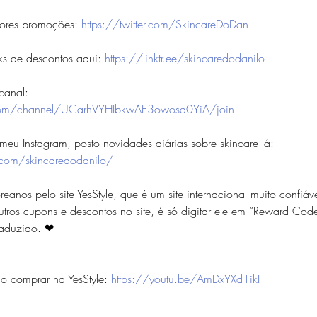
ores promoções: 
https://twitter.com/SkincareDoDan
ks de descontos aqui: 
https://linktr.ee/skincaredodanilo
canal:
com/channel/UCarhVYHIbkwAE3owosd0YiA/join
eu Instagram, posto novidades diárias sobre skincare lá: 
.com/skincaredodanilo/
eanos pelo site YesStyle, que é um site internacional muito confi
os cupons e descontos no site, é só digitar ele em “Reward Cod
raduzido. ❤
o comprar na YesStyle: 
https://youtu.be/AmDxYXd1ikI