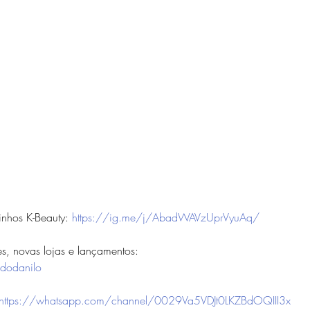
nhos K-Beauty: 
https://ig.me/j/AbadWAVzUprVyuAq/
, novas lojas e lançamentos: 
dodanilo
https://whatsapp.com/channel/0029Va5VDJt0LKZBdOQIII3x