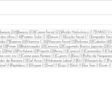
RESENHA IPSA THE TIME
ROT
RESET AQUA
AGO
26 posts
23 posts
22 posts
17 posts
beauty
(26)
Jbeauty
(23)
Creme Facial
(22)
Ácido Hialurônico
(17)
WASO
(1
14 posts
13 posts
13 posts
11 posts
 dos olhos
(14)
Protetor Solar
(13)
Serum
(13)
Loção Facial
(11)
Limpador Faci
7 posts
6 posts
6 posts
5 posts
5 posts
4
ida
(7)
Essence
(6)
Vitamina C
(6)
Mascara Facial
(5)
Perfumes
(5)
Cabelos
(4)
3 posts
3 posts
2 posts
2 posts
2 p
al
(3)
Primer
(3)
Balanceador
(2)
Cenoura
(2)
Cogumelo Branco Japones
(2)
Gi
2 posts
2 posts
2 posts
2 posts
1 post
1 post
1 po
o
(2)
Mel
(2)
Pro-Xylane
(2)
Própolis
(2)
Arroz
(1)
Caracol
(1)
Ceramidas
(1)
Chá
1 post
1 post
1 post
1 post
me com cor
(1)
Creme para Pentear
(1)
Cupom
(1)
Ekos
(1)
Folha de Nespereir
1 post
1 post
1 post
1 post
1 p
edor de Barreira
(1)
Gel Acne
(1)
Hidratante Labial
(1)
Kit
(1)
Manjericão
(1)
Pa
1 post
1 post
1 post
1 post
1 post
1 post
1 post
sível
(1)
Peptídeos
(1)
Shopee
(1)
Snail
(1)
Soja
(1)
Stick
(1)
Tea Tree
(1)
Toner
(1