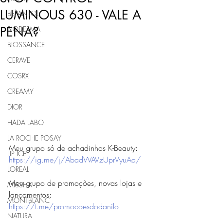
LUMINOUS 630 - VALE A
BEPANTOL
PENA?
BIODERMA
BIOSSANCE
CERAVE
COSRX
CREAMY
DIOR
HADA LABO
LA ROCHE POSAY
Meu grupo só de achadinhos K-Beauty: 
LIP ICE
https://ig.me/j/AbadWAVzUprVyuAq/
LOREAL
Meu grupo de promoções, novas lojas e 
MISSHA
lançamentos: 
MONTBLANC
https://t.me/promocoesdodanilo
NATURA