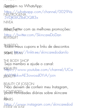
Também no WhatsApp: 
NEEDS
https://whatsapp.com/channel/0029Va
NEUTROGENA
5VDJt0LKZBdOQIII3x
NIVEA
Meu Twitter com as melhores promoções: 
PANTENE
https://twitter.com/SkincareDoDan
REVITALIFT
SHISEIDO
Todos meus cupons e links de descontos 
aqui: 
https://linktr.ee/skincaredodanilo
SOME BY MI
THE BODY SHOP
Seja membro e ajude o canal:
KBEAUTY
https://www.youtube.com/channel/UCa
rhVYHIbkwAE3owosd0YiA/join
JBEAUTY
BEAUTY OF JOSEON
Não deixem de conferir meu Instagram, 
NOVIDADES
posto novidades diárias sobre skincare 
lá: 
KLAIRS
https://www.instagram.com/skincaredod
ETUDE HOUSE