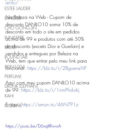
anilo/
ESTEE LAUDER
Na Beleza na Web - Cupom de 
LANEIGE
desconto DANILO10 soma 10% de 
CHO GONG JIN
desconto em todo o site em pedidos 
INNISFREE
acima de 99 e produtos com até 50% 
de desconto (exceto Dior e Guerlain) e 
BIORÉ
vendidos e entregues por Beleza na 
ROUND LAB
Web, tem que entrar pelo meu link para 
SKIN1004
funcionar: 
https://blz.to/r/2BgueneYrP
PERFUME
Aqui com meu cupom DANILO10 acima 
DRUNK ELEPHANT
de 99: 
https://blz.to/r/1nmPhd-zkj
KAHI
E aqui: 
https://amzn.to/46N7P1z
OCÉANE
https://youtu.be/D6xqftRiwoA