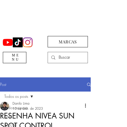
MARCAS
ME
NU
Post
Todos os posts
Danilo Lima
Todos os posts
10 de dez. de 2023
RESENHA NIVEA SUN
AHC
SPOT CONTROL
AUSSIE