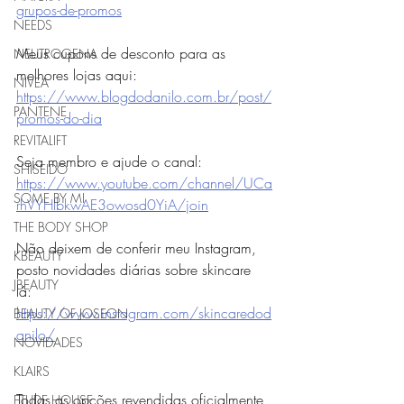
grupos-de-promos
NEEDS
Meus cupons de desconto para as 
NEUTROGENA
melhores lojas aqui: 
NIVEA
https://www.blogdodanilo.com.br/post/
PANTENE
promos-do-dia
REVITALIFT
Seja membro e ajude o canal:
SHISEIDO
https://www.youtube.com/channel/UCa
SOME BY MI
rhVYHIbkwAE3owosd0YiA/join
THE BODY SHOP
Não deixem de conferir meu Instagram, 
KBEAUTY
posto novidades diárias sobre skincare 
JBEAUTY
lá: 
https://www.instagram.com/skincaredod
BEAUTY OF JOSEON
anilo/
NOVIDADES
KLAIRS
Todas as opções revendidas oficialmente 
ETUDE HOUSE