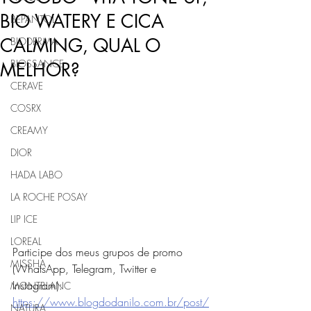
BIO WATERY E CICA
BEPANTOL
CALMING, QUAL O
BIODERMA
BIOSSANCE
MELHOR?
CERAVE
COSRX
CREAMY
DIOR
HADA LABO
LA ROCHE POSAY
LIP ICE
LOREAL
Participe dos meus grupos de promo 
MISSHA
(WhatsApp, Telegram, Twitter e 
Instagram): 
MONTBLANC
https://www.blogdodanilo.com.br/post/
NATURA