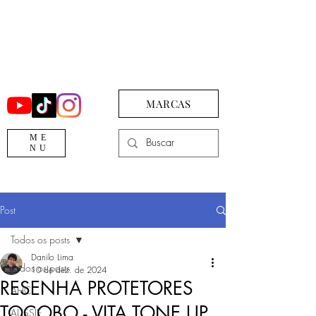
MARCAS
ME
NU
Post
Todos os posts
Danilo Lima
Todos os posts
10 de dez. de 2024
RESENHA PROTETORES
AHC
TOCOBO - VITA TONE UP,
AUSSIE