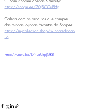
Cupom Shopee apenas K-Beauty: 
https://shope.ee/20J5CGuEHg
Galeria com os produtos que comprei 
das minhas lojinhas favoritas da Shopee: 
https://mycollection.shop/skincaredodan
ilo
https://youtu.be/DNuqUzpjGR8