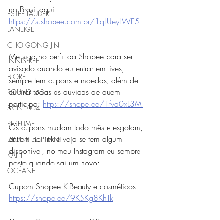
no Brasil aqui: 
ESTEE LAUDER
https://s.shopee.com.br/1qLUeyLWE5
LANEIGE
CHO GONG JIN
Me siga no perfil da Shopee para ser 
INNISFREE
avisado quando eu entrar em lives, 
BIORÉ
sempre tem cupons e moedas, além de 
eu tirar todas as duvidas de quem 
ROUND LAB
participa: 
https://shope.ee/1fva0xL3Ml
SKIN1004
PERFUME
Os cupons mudam todo mês e esgotam, 
entrem no link e veja se tem algum 
DRUNK ELEPHANT
disponível, no meu Instagram eu sempre 
KAHI
posto quando sai um novo:
OCÉANE
Cupom Shopee K-Beauty e cosméticos: 
https://shope.ee/9K5Kg8KhTk