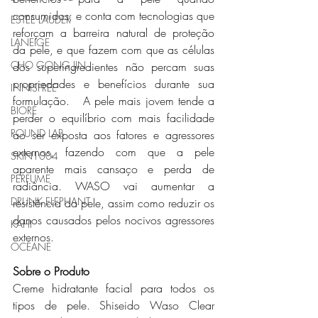
consumidos; e conta com tecnologias que 
ESTEE LAUDER
reforçam a barreira natural de proteção 
LANEIGE
da pele, e que fazem com que as células 
CHO GONG JIN
dos superingredientes não percam suas 
propriedades e benefícios durante sua 
INNISFREE
formulação.   A pele mais jovem tende a 
BIORÉ
perder o equilíbrio com mais facilidade 
ROUND LAB
ao ser exposta aos fatores e agressores 
externos, fazendo com que a pele 
SKIN1004
aparente mais cansaço e perda de 
PERFUME
radiância. WASO vai aumentar a 
DRUNK ELEPHANT
resistência da pele, assim como reduzir os 
danos causados pelos nocivos agressores 
KAHI
externos.
OCÉANE
Sobre o Produto
Creme hidratante facial para todos os 
tipos de pele. Shiseido Waso Clear 