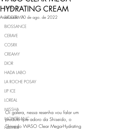
HYDRATING CREAM
BEPANTOL
Atualizado:
BIODERMA
10 de ago. de 2022
BIOSSANCE
CERAVE
COSRX
CREAMY
DIOR
HADA LABO
LA ROCHE POSAY
LIP ICE
LOREAL
MISSHA
Oi galera, nessa resenha vou falar um 
MONTBLANC
produto que adoro da Shiseido, o 
Shiseido WASO Clear Mega-Hydrating 
NATURA