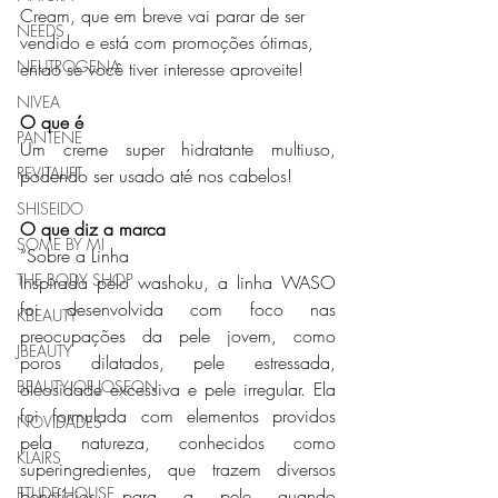
Cream, que em breve vai parar de ser 
NEEDS
vendido e está com promoções ótimas, 
NEUTROGENA
entao se você tiver interesse aproveite!
NIVEA
O que é
PANTENE
Um creme super hidratante multiuso, 
REVITALIFT
podendo ser usado até nos cabelos!
SHISEIDO
O que diz a marca
SOME BY MI
“Sobre a Linha
THE BODY SHOP
Inspirada pelo washoku, a linha WASO 
foi desenvolvida com foco nas 
KBEAUTY
preocupações da pele jovem, como 
JBEAUTY
poros dilatados, pele estressada, 
BEAUTY OF JOSEON
oleosidade excessiva e pele irregular. Ela 
foi formulada com elementos providos 
NOVIDADES
pela natureza, conhecidos como 
KLAIRS
superingredientes, que trazem diversos 
ETUDE HOUSE
benefícios para a pele quando 