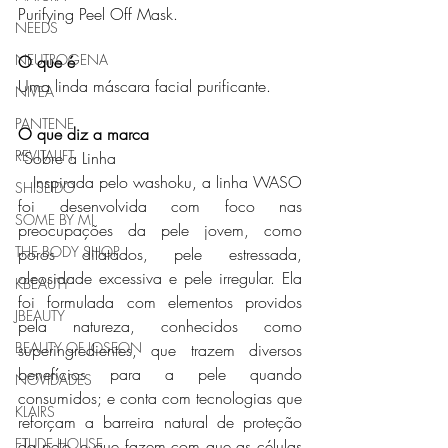
Purifying Peel Off Mask.
NEEDS
NEUTROGENA
O que é
Uma linda máscara facial purificante.
NIVEA
PANTENE
O que diz a marca
REVITALIFT
“Sobre a Linha
   Inspirada pelo washoku, a linha WASO 
SHISEIDO
foi desenvolvida com foco nas 
SOME BY MI
preocupações da pele jovem, como 
THE BODY SHOP
poros dilatados, pele estressada, 
oleosidade excessiva e pele irregular. Ela 
KBEAUTY
foi formulada com elementos providos 
JBEAUTY
pela natureza, conhecidos como 
BEAUTY OF JOSEON
superingredientes, que trazem diversos 
benefícios para a pele quando 
NOVIDADES
consumidos; e conta com tecnologias que 
KLAIRS
reforçam a barreira natural de proteção 
ETUDE HOUSE
da pele, e que fazem com que as células 