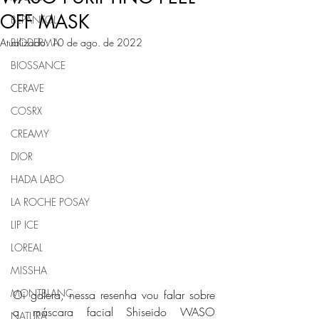
OFF MASK
BEPANTOL
Atualizado:
BIODERMA
10 de ago. de 2022
BIOSSANCE
CERAVE
COSRX
CREAMY
DIOR
HADA LABO
LA ROCHE POSAY
LIP ICE
LOREAL
MISSHA
MONTBLANC
Oi galera, nessa resenha vou falar sobre 
a máscara facial Shiseido WASO 
NATURA