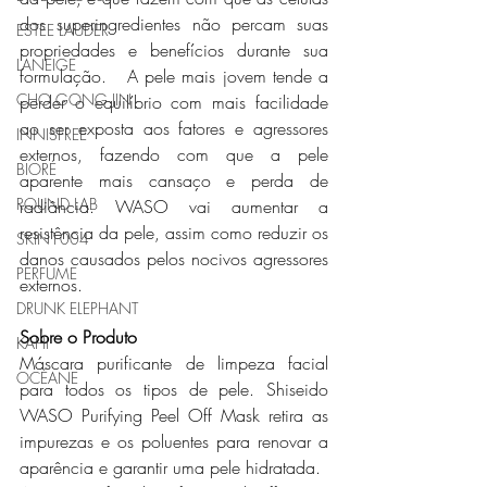
dos superingredientes não percam suas 
ESTEE LAUDER
propriedades e benefícios durante sua 
LANEIGE
formulação.   A pele mais jovem tende a 
CHO GONG JIN
perder o equilíbrio com mais facilidade 
ao ser exposta aos fatores e agressores 
INNISFREE
externos, fazendo com que a pele 
BIORÉ
aparente mais cansaço e perda de 
ROUND LAB
radiância. WASO vai aumentar a 
resistência da pele, assim como reduzir os 
SKIN1004
danos causados pelos nocivos agressores 
PERFUME
externos.
DRUNK ELEPHANT
Sobre o Produto
KAHI
Máscara purificante de limpeza facial 
OCÉANE
para todos os tipos de pele. Shiseido 
WASO Purifying Peel Off Mask retira as 
impurezas e os poluentes para renovar a 
aparência e garantir uma pele hidratada.