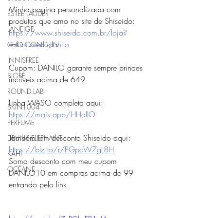
Minha pagina personalizada com 
ESTEE LAUDER
produtos que amo no site de Shiseido: 
LANEIGE
https://www.shiseido.com.br/loja?
=skincaredodanilo
CHO GONG JIN
INNISFREE
Cupom: DANILO garante sempre brindes 
BIORÉ
incríveis acima de 649
ROUND LAB
Linha WASO completa aqui: 
SKIN1004
https://mais.app/HHallO
PERFUME
Também tem desconto Shiseido aqui: 
DRUNK ELEPHANT
https://blz.to/r/PGpcW7gL8H
KAHI
Soma desconto com meu cupom 
OCÉANE
DANILO10 em compras acima de 99 
entrando pelo link