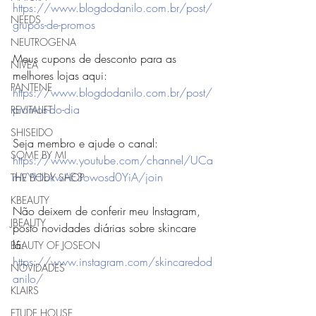
https://www.blogdodanilo.com.br/post/
NEEDS
grupos-de-promos
NEUTROGENA
Meus cupons de desconto para as 
NIVEA
melhores lojas aqui: 
PANTENE
https://www.blogdodanilo.com.br/post/
promos-do-dia
REVITALIFT
SHISEIDO
Seja membro e ajude o canal:
SOME BY MI
https://www.youtube.com/channel/UCa
rhVYHIbkwAE3owosd0YiA/join
THE BODY SHOP
KBEAUTY
Não deixem de conferir meu Instagram, 
JBEAUTY
posto novidades diárias sobre skincare 
lá: 
BEAUTY OF JOSEON
https://www.instagram.com/skincaredod
NOVIDADES
anilo/
KLAIRS
ETUDE HOUSE