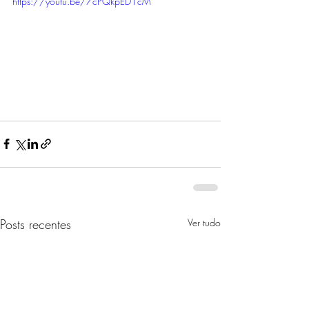
https://youtu.be/7cPQkpED1cM
Posts recentes
Ver tudo