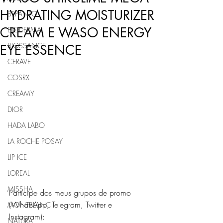
HYDRATING MOISTURIZER
BEPANTOL
CREAM E WASO ENERGY
BIODERMA
BIOSSANCE
EYE ESSENCE
CERAVE
COSRX
CREAMY
DIOR
HADA LABO
LA ROCHE POSAY
LIP ICE
LOREAL
MISSHA
Participe dos meus grupos de promo 
(WhatsApp, Telegram, Twitter e 
MONTBLANC
Instagram): 
NATURA