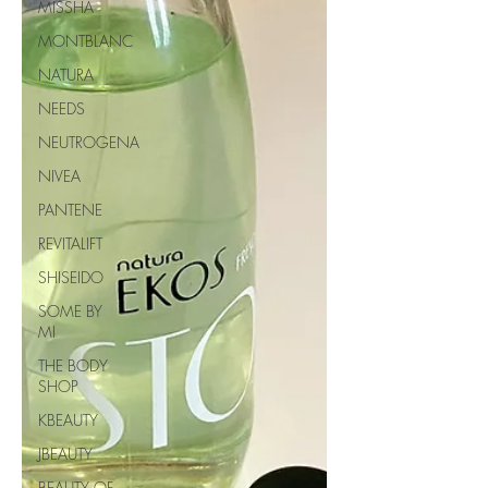
MISSHA
MONTBLANC
NATURA
NEEDS
NEUTROGENA
NIVEA
PANTENE
REVITALIFT
SHISEIDO
SOME BY
MI
THE BODY
SHOP
KBEAUTY
JBEAUTY
BEAUTY OF