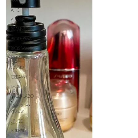
posts
AHC
AUSSIE
BEPANTOL
BIODERMA
BIOSSANCE
CERAVE
COSRX
CREAMY
DIOR
HADA LABO
LA ROCHE
POSAY
LIP ICE
LOREAL