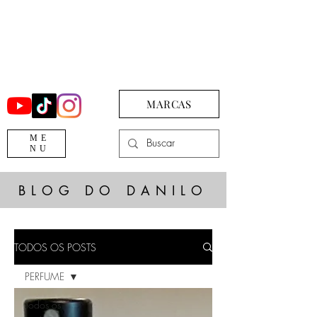
MARCAS
ME
NU
BLOG DO DANILO
TODOS OS POSTS
PERFUME
Todos os