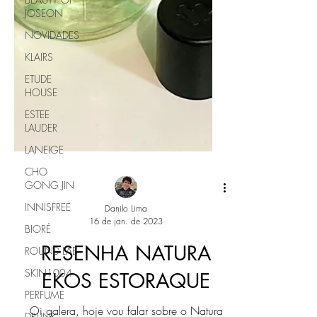
JOSEON
NOVIDADES
KLAIRS
ETUDE
HOUSE
ESTEE
LAUDER
LANEIGE
CHO
GONG JIN
INNISFREE
BIORÉ
ROUND LAB
SKIN1004
Danilo Lima
16 de jan. de 2023
PERFUME
DRUNK