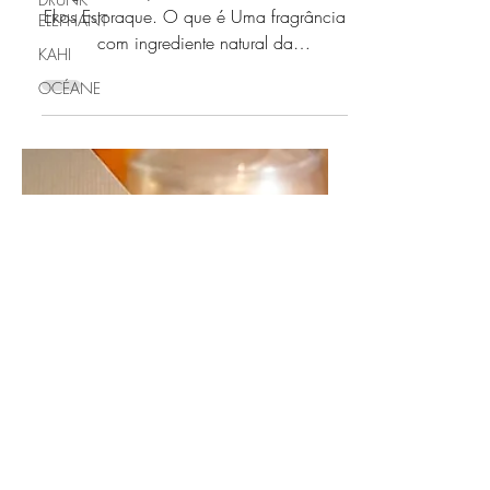
RESENHA NATURA
ELEPHANT
EKOS ESTORAQUE
KAHI
OCÉANE
Oi galera, hoje vou falar sobre o Natura
Ekos Estoraque. O que é Uma fragrância
com ingrediente natural da
biodiversidade amazônica...