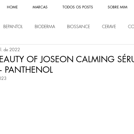
HOME
MARCAS
TODOS OS POSTS
SOBRE MIM
BEPANTOL
BIODERMA
BIOSSANCE
CERAVE
CO
ul. de 2022
CHE POSAY
LIP ICE
LOREAL
MISSHA
MONTBLAN
BEAUTY OF JOSEON CALMING SÉ
+ PANTHENOL
IVEA
PANTENE
REVITALIFT
SHISEIDO
SOME BY MI
2023
Y OF JOSEON
NOVIDADES
KLAIRS
ETUDE HOUSE