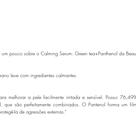
ar um pouco sobre o Calming Serum: Green tea+Panthenol da Beaut
eano leve com ingredientes calmantes.
 para melhorar a pele facilmente irritada e sensível. Possui 76,
l, que são perfeitamente combinados. O Pantenol forma um fil
rotegê-la de agressões externas.”