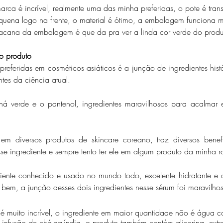
arca é incrível, realmente uma das minha preferidas, o pote é tran
uena logo na frente, o material é ótimo, a embalagem funciona 
acana da embalagem é que da pra ver a linda cor verde do produ
o produto
eferidas em cosméticos asiáticos é a junção de ingredientes hist
ntes da ciência atual.
 verde e o pantenol, ingredientes maravilhosos para acalmar e 
 diversos produtos de skincare coreano, traz diversos benefí
se ingrediente e sempre tento ter ele em algum produto da minha ro
iente conhecido e usado no mundo todo, excelente hidratante e 
bem, a junção desses dois ingredientes nesse sérum foi maravilho
 é muito incrível, o ingrediente em maior quantidade não é água 
infusão de chá-da-índia, o produto também contém glicerina, extra