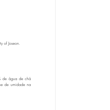
y of Joseon. 
49% de água de chá 
me de umidade na 