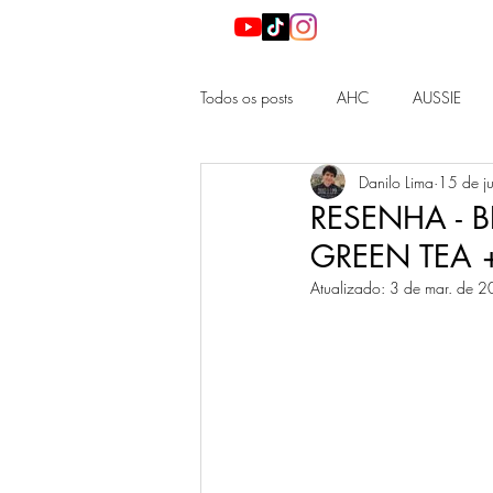
Todos os posts
AHC
AUSSIE
Danilo Lima
15 de j
DIOR
HADA LABO
LA RO
RESENHA - 
GREEN TEA 
NEEDS
NEUTROGENA
N
Atualizado:
3 de mar. de 
KBEAUTY
JBEAUTY
BEAUT