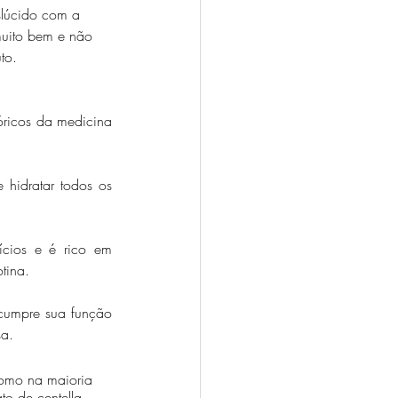
slúcido com a 
muito bem e não 
to.
óricos da medicina 
hidratar todos os 
cios e é rico em 
tina.
cumpre sua função 
sa.
como na maioria 
to de centella 