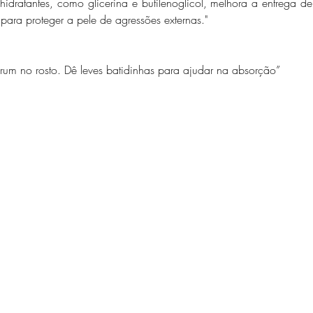
idratantes, como glicerina e butilenoglicol, melhora a entrega d
ara proteger a pele de agressões externas."
rum no rosto. Dê leves batidinhas para ajudar na absorção”