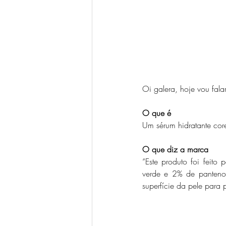
Oi galera, hoje vou fal
O que é
Um sérum hidratante cor
O que diz a marca
“Este produto foi feito
verde e 2% de panteno
superfície da pele para p