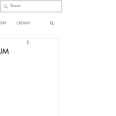
SRX
CREAMY
C
NATURA
RUM
THE BODY SHOP