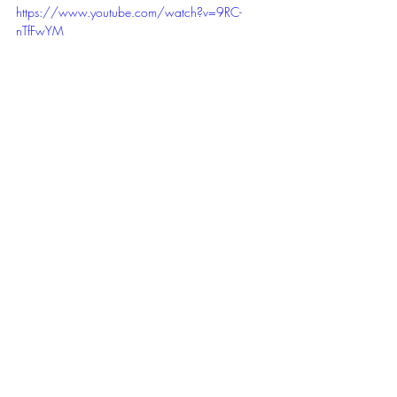
https://www.youtube.com/watch?v=9RC-
nTfFwYM