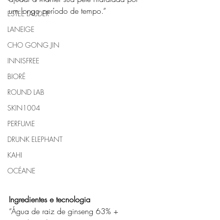
um longo período de tempo.”
ESTEE LAUDER
LANEIGE
CHO GONG JIN
INNISFREE
BIORÉ
ROUND LAB
SKIN1004
PERFUME
DRUNK ELEPHANT
KAHI
OCÉANE
Ingredientes e tecnologia
“Água de raiz de ginseng 63% + 