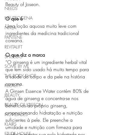
Beauty of Joseon.
NEEDS
NEUTROGENA
O que é
Uma loção aquosa muito leve com 
NIVEA
ingredientes da medicina tradicional 
PANTENE
coreana.
REVITALIFT
O que diz a marca
SHISEIDO
“O ginseng é um ingrediente herbal vital 
SOME BY MI
que tem sido usado há muito tempo para 
THE BODY SHOP
a saúde do corpo e da pele na história 
coreana.
KBEAUTY
A Ginsen Essence Water contém 80% de 
JBEAUTY
água de ginseng e concentra-se nos 
BEAUTY OF JOSEON
benefícios do próprio ginseng, 
proporcionando hidratação e nutrição 
NOVIDADES
suficientes à pele. Ele preenche a 
KLAIRS
umidade e nutrição com firmeza para 
ETUDE HOUSE
ajudar a manter sua pele hidratada por 