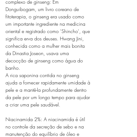
complexo de ginseng: Em 
Donguibogam, um livro coreano de 
fitoterapia, o ginseng era usado como 
um importante ingrediente na medicina 
oriental e registrado como 'Shincho', que 
significa erva dos deuses. Hwang Jini, 
conhecida como a mulher mais bonita 
da Dinastia Joseon, usava uma 
decocção de ginseng como água do 
banho.
A rica saponina contida no ginseng 
ajuda a fornecer rapidamente umidade à 
pele e a mantê-la profundamente dentro 
da pele por um longo tempo para ajudar 
a criar uma pele saudável.
Niacinamida 2%: A niacinamida é útil 
no controle da secreção de sebo e na 
manutenção do equilíbrio de óleo e 