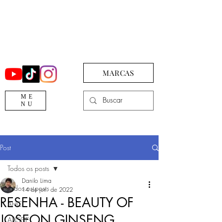
MARCAS
ME
NU
Post
Todos os posts
Danilo Lima
Todos os posts
14 de jun. de 2022
RESENHA - BEAUTY OF
AHC
JOSEON GINSENG
AUSSIE