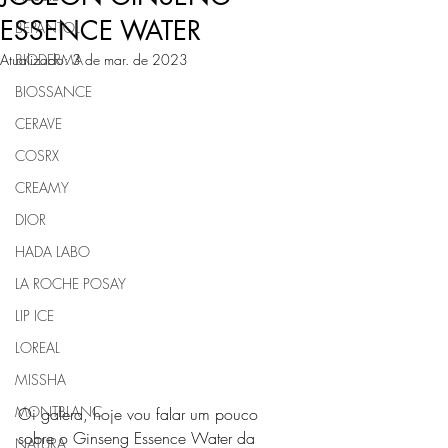
ESSENCE WATER
BEPANTOL
Atualizado:
BIODERMA
3 de mar. de 2023
BIOSSANCE
CERAVE
COSRX
CREAMY
DIOR
HADA LABO
LA ROCHE POSAY
LIP ICE
LOREAL
MISSHA
MONTBLANC
Oi galera, hoje vou falar um pouco 
sobre o Ginseng Essence Water da 
NATURA