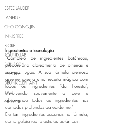
ESTEE LAUDER
LANEIGE
CHO GONG JIN
INNISFREE
BIORÉ
Ingredientes e tecnologia
ROUND LAB
“Completo de ingredientes botânicos, 
SKIN1004
proporciona clareamento de olheiras e 
suaviza rugas. A sua fórmula cremosa 
PERFUME
assemelha-se a uma receita mágica com 
DRUNK ELEPHANT
todos os ingredientes "da floresta", 
KAHI
envolvendo suavemente a pele e 
absorvendo todos os ingredientes nas 
OCÉANE
camadas profundas da epiderme.”
Ele tem ingredientes bacanas na fórmula, 
como geleia real e extratos botânicos.