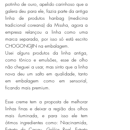
potinho de ouro, apelido carinhoso que a 
galera deu para ele, fazia parte da antiga 
linha de produtos hanbag (medicina 
tradicional coreana) da Missha, agora a 
empresa relançou a linha como uma 
marca separada, por isso só está escrito 
CHOGONGJIN na embalagem.
Usei alguns produtos da linha antiga, 
como tônico e emulsões, esse de olho 
não cheguei a usar, mas sinto que a linha 
nova deu um salto em qualidade, tanto 
em embalagem como em sensorial, 
ficando mais premium.
Esse creme tem a proposta de melhorar 
linhas finas e deixar a região dos olhos 
mais iluminada, e para isso ele tem 
ótimos ingredientes como: Niacinamida, 
Extrato de Cacau, Geléia Real, Extrato 