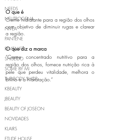
NEEDS
O que é
NEUTROGENA
Creme hidratante para a região dos olhos 
com objetivo de diminuir rugas e clarear 
NIVEA
a região.
PANTENE
O que diz a marca
REVITALIFT
“Creme concentrado nutritivo para a 
SHISEIDO
região dos olhos, fornece nutrição rica à 
SOME BY MI
pele que perdeu vitalidade, melhora o 
THE BODY SHOP
brilho e a hidratação.”
KBEAUTY
JBEAUTY
BEAUTY OF JOSEON
NOVIDADES
KLAIRS
ETUDE HOUSE