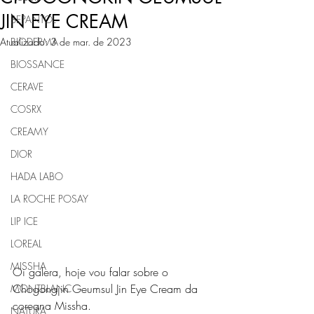
JIN EYE CREAM
BEPANTOL
Atualizado:
BIODERMA
3 de mar. de 2023
BIOSSANCE
CERAVE
COSRX
CREAMY
DIOR
HADA LABO
LA ROCHE POSAY
LIP ICE
LOREAL
MISSHA
Oi galera, hoje vou falar sobre o 
Chogongjin Geumsul Jin Eye Cream da 
MONTBLANC
coreana Missha.
NATURA