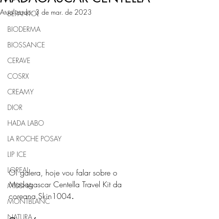
Atualizado:
3 de mar. de 2023
BEPANTOL
BIODERMA
BIOSSANCE
CERAVE
COSRX
CREAMY
DIOR
HADA LABO
LA ROCHE POSAY
LIP ICE
LOREAL
Oi galera, hoje vou falar sobre o 
Madagascar Centella Travel Kit da 
MISSHA
coreana Skin1004
.
MONTBLANC
NATURA