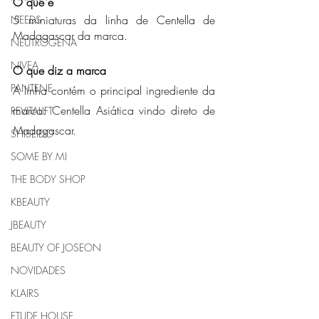
O que é
5 miniaturas da linha de Centella de 
NEEDS
Madagascar da marca.
NEUTROGENA
NIVEA
O que diz a marca
PANTENE
A linha contém o principal ingrediente da 
marca: Centella Asiática vindo direto de 
REVITALIFT
Madagascar.
SHISEIDO
SOME BY MI
THE BODY SHOP
KBEAUTY
JBEAUTY
BEAUTY OF JOSEON
NOVIDADES
KLAIRS
ETUDE HOUSE