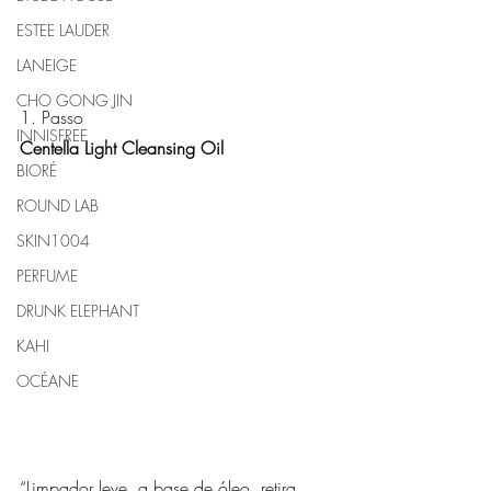
ESTEE LAUDER
LANEIGE
CHO GONG JIN
1. Passo
INNISFREE
Centella Light Cleansing Oil
BIORÉ
ROUND LAB
SKIN1004
PERFUME
DRUNK ELEPHANT
KAHI
OCÉANE
“Limpador leve, a base de óleo, retira 