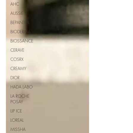
AHC
AUSSIE
BEPANTOL
BIODERMA
BIOSSANCE
CERAVE
COSRX
CREAMY
DIOR
HADA LABO
LA ROCHE
POSAY
LIP ICE
LOREAL
MISSHA