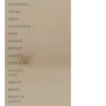
MONTBLANC
NATURA
NEEDS
NEUTROGENA
NIVEA
PANTENE
REVITALIFT
SHISEIDO
SOME BY MI
THE BODY
SHOP
KBEAUTY
JBEAUTY
BEAUTY OF
JOSEON