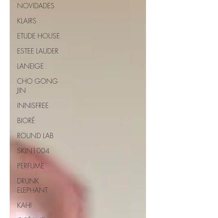
NOVIDADES
KLAIRS
ETUDE HOUSE
ESTEE LAUDER
LANEIGE
CHO GONG
JIN
INNISFREE
BIORÉ
ROUND LAB
SKIN1004
PERFUME
DRUNK
ELEPHANT
KAHI